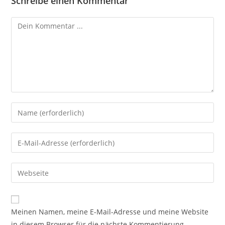
Schreibe einen Kommentar
Kommentieren
Gib
deinen
Namen
Gib
oder
deine
Benutzernamen
E-
Gib
zum
Mail-
deine
Kommentieren
Adresse
Website-
ein
zum
URL
Meinen Namen, meine E-Mail-Adresse und meine Website
Kommentieren
ein
in diesem Browser für die nächste Kommentierung