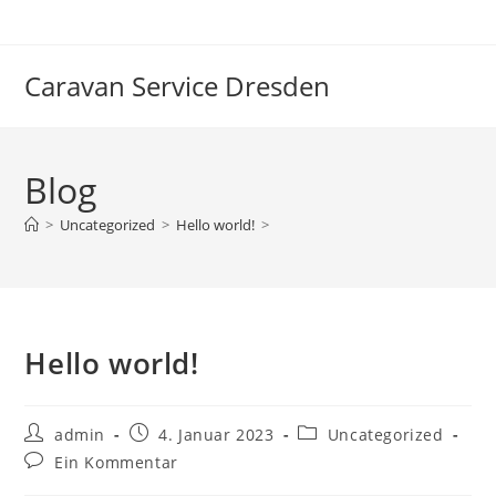
Zum
Inhalt
springen
Caravan Service Dresden
Blog
>
Uncategorized
>
Hello world!
>
Hello world!
Beitrags-
Beitrag
Beitrags-
admin
4. Januar 2023
Uncategorized
Autor:
veröffentlicht:
Kategorie:
Beitrags-
Ein Kommentar
Kommentare: